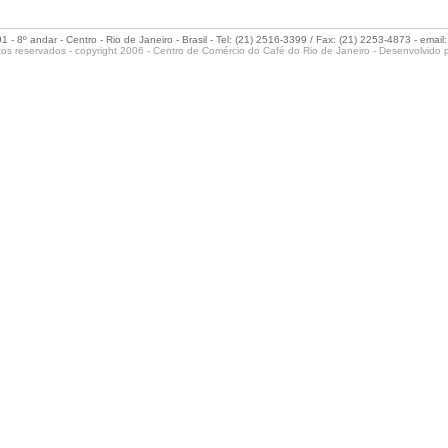
- 8º andar - Centro - Rio de Janeiro - Brasil - Tel: (21) 2516-3399 / Fax: (21) 2253-4873 - email
tos reservados - copyright 2006 - Centro de Comércio do Café do Rio de Janeiro - Desenvolvido 