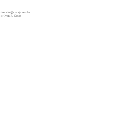
: riocafe@cccrj.com.br
por
Ivan F. Cesar